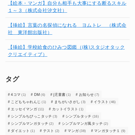
【絵本・マンガ】自分も相手も大事にする断るスキル
１～３（株式会社汐文社）
【挿絵】言葉の名探偵になれる ヨムトレ （株式会
社 東洋館出版社）
【挿絵】学校給食のひみつ図鑑（(株)スタジオタック
クリエイティブ）
タグ
4コマ
DM
j児童書
お知らせ
(1)
(6)
(1)
(7)
こどもちゃれんじ
まちがいさがし
イラスト
(1)
(3)
(46)
エッセイマンガ
カットイラスト
(11)
(1)
シンプルちびっこタッチ
シンプルタッチ
(3)
(16)
シンプルマンガタッチ
シンプルマンガ風タッチ
(2)
(2)
ダイエット
テスト
マンガ
マンガタッチ１
(1)
(2)
(38)
(9)