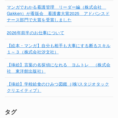
マンガでわかる看護管理 リーダー編（株式会社
Gakken）が看販会 看護書大賞2025 アドバンスド
ナース部門で大賞を受賞しました
2026年前半のお仕事について
【絵本・マンガ】自分も相手も大事にする断るスキル
１～３（株式会社汐文社）
【挿絵】言葉の名探偵になれる ヨムトレ （株式会
社 東洋館出版社）
【挿絵】学校給食のひみつ図鑑（(株)スタジオタック
クリエイティブ）
タグ