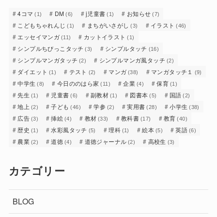
4コマ
DM
j児童書
お知らせ
(1)
(6)
(1)
(7)
こどもちゃれんじ
まちがいさがし
イラスト
(1)
(3)
(46)
エッセイマンガ
カットイラスト
(11)
(1)
シンプルちびっこタッチ
シンプルタッチ
(3)
(16)
シンプルマンガタッチ
シンプルマンガ風タッチ
(2)
(2)
ダイエット
テスト
マンガ
マンガタッチ１
(1)
(2)
(38)
(9)
中学生
今日ののはら家
企業
保育
(8)
(11)
(4)
(1)
先生
児童書
副教材
図書本
国語
(1)
(6)
(1)
(5)
(2)
地上
子ども
学参
実用書
小学生
(2)
(46)
(2)
(28)
(38)
広告
挿絵
教材
教科書
教育
(3)
(4)
(33)
(17)
(40)
歴史
水彩風タッチ
理科
絵本
英語
(1)
(5)
(1)
(5)
(6)
農業
道徳
道徳ジャーナル
高校生
(2)
(4)
(2)
(3)
カテゴリー
BLOG