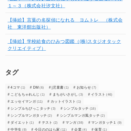
１～３（株式会社汐文社）
【挿絵】言葉の名探偵になれる ヨムトレ （株式会
社 東洋館出版社）
【挿絵】学校給食のひみつ図鑑（(株)スタジオタック
クリエイティブ）
タグ
4コマ
DM
j児童書
お知らせ
(1)
(6)
(1)
(7)
こどもちゃれんじ
まちがいさがし
イラスト
(1)
(3)
(46)
エッセイマンガ
カットイラスト
(11)
(1)
シンプルちびっこタッチ
シンプルタッチ
(3)
(16)
シンプルマンガタッチ
シンプルマンガ風タッチ
(2)
(2)
ダイエット
テスト
マンガ
マンガタッチ１
(1)
(2)
(38)
(9)
中学生
今日ののはら家
企業
保育
(8)
(11)
(4)
(1)