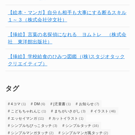
【絵本・マンガ】自分も相手も大事にする断るスキル
１～３（株式会社汐文社）
【挿絵】言葉の名探偵になれる ヨムトレ （株式会
社 東洋館出版社）
【挿絵】学校給食のひみつ図鑑（(株)スタジオタック
クリエイティブ）
タグ
4コマ
DM
j児童書
お知らせ
(1)
(6)
(1)
(7)
こどもちゃれんじ
まちがいさがし
イラスト
(1)
(3)
(46)
エッセイマンガ
カットイラスト
(11)
(1)
シンプルちびっこタッチ
シンプルタッチ
(3)
(16)
シンプルマンガタッチ
シンプルマンガ風タッチ
(2)
(2)