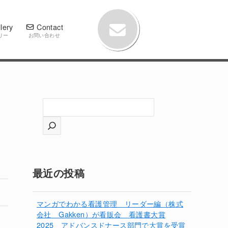
lery
Contact
リー
お問い合わせ
検
索
最近の投稿
マンガでわかる看護管理 リーダー編（株式
会社 Gakken）が看販会 看護書大賞
2025 アドバンスドナース部門で大賞を受賞