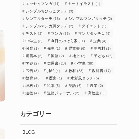
エッセイマンガ
カットイラスト
(11)
(1)
シンプルちびっこタッチ
(3)
シンプルタッチ
シンプルマンガタッチ
(16)
(2)
シンプルマンガ風タッチ
ダイエット
(2)
(1)
テスト
マンガ
マンガタッチ１
(2)
(38)
(9)
中学生
今日ののはら家
企業
(8)
(11)
(4)
保育
先生
児童書
副教材
(1)
(1)
(6)
(1)
図書本
国語
地上
子ども
(5)
(2)
(2)
(46)
学参
実用書
小学生
(2)
(28)
(38)
広告
挿絵
教材
教科書
(3)
(4)
(33)
(17)
教育
歴史
水彩風タッチ
(40)
(1)
(5)
理科
絵本
英語
農業
(1)
(5)
(6)
(2)
道徳
道徳ジャーナル
高校生
(4)
(2)
(3)
カテゴリー
BLOG