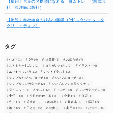
【挿絵】言葉の名探偵になれる ヨムトレ （株式会
社 東洋館出版社）
【挿絵】学校給食のひみつ図鑑（(株)スタジオタック
クリエイティブ）
タグ
4コマ
DM
j児童書
お知らせ
(1)
(6)
(1)
(7)
こどもちゃれんじ
まちがいさがし
イラスト
(1)
(3)
(46)
エッセイマンガ
カットイラスト
(11)
(1)
シンプルちびっこタッチ
シンプルタッチ
(3)
(16)
シンプルマンガタッチ
シンプルマンガ風タッチ
(2)
(2)
ダイエット
テスト
マンガ
マンガタッチ１
(1)
(2)
(38)
(9)
中学生
今日ののはら家
企業
保育
(8)
(11)
(4)
(1)
先生
児童書
副教材
図書本
国語
(1)
(6)
(1)
(5)
(2)
地上
子ども
学参
実用書
小学生
(2)
(46)
(2)
(28)
(38)