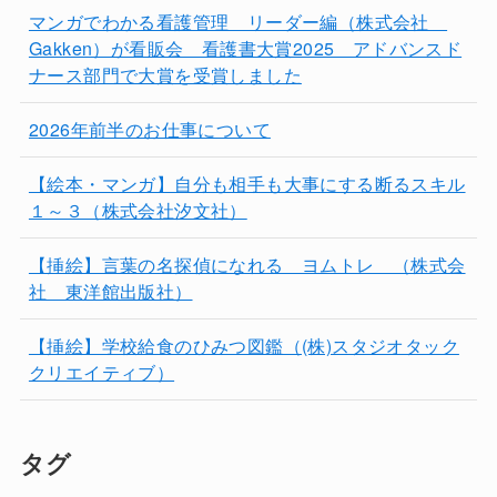
マンガでわかる看護管理 リーダー編（株式会社
Gakken）が看販会 看護書大賞2025 アドバンスド
ナース部門で大賞を受賞しました
2026年前半のお仕事について
【絵本・マンガ】自分も相手も大事にする断るスキル
１～３（株式会社汐文社）
【挿絵】言葉の名探偵になれる ヨムトレ （株式会
社 東洋館出版社）
【挿絵】学校給食のひみつ図鑑（(株)スタジオタック
クリエイティブ）
タグ